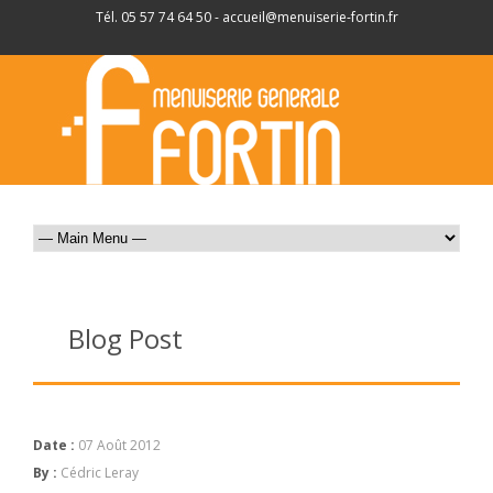
Tél. 05 57 74 64 50 -
accueil@menuiserie-fortin.fr
Blog Post
Date :
07 Août 2012
By :
Cédric Leray