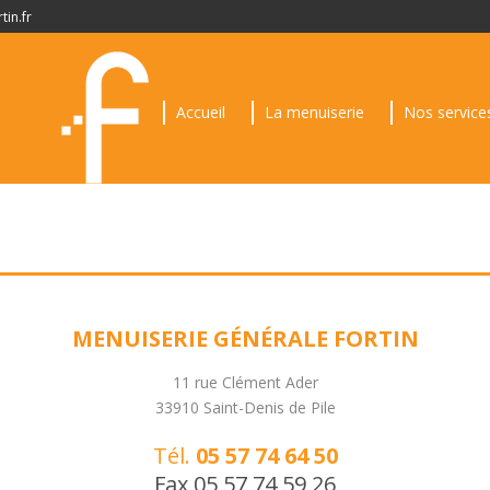
tin.fr
Accueil
La menuiserie
Nos service
MENUISERIE GÉNÉRALE FORTIN
11 rue Clément Ader
33910 Saint-Denis de Pile
Tél.
05 57 74 64 50
Fax 05 57 74 59 26