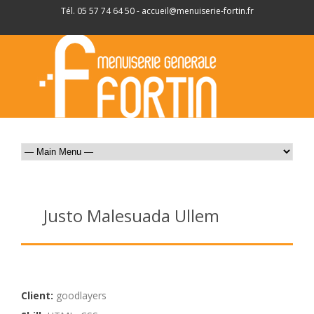
Tél. 05 57 74 64 50 -
accueil@menuiserie-fortin.fr
Justo Malesuada Ullem
Client:
goodlayers